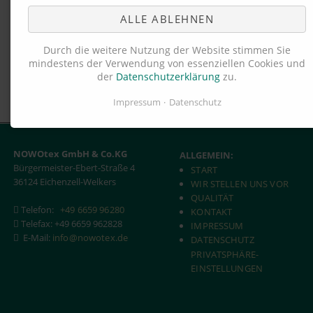
ALLE ABLEHNEN
Durch die weitere Nutzung der Website stimmen Sie
mindestens der Verwendung von essenziellen Cookies und
der
Datenschutzerklärung
zu.
Impressum
Datenschutz
NOWOtex GmbH & Co.KG
ALLGEMEIN:
Bürgermeister-Ebert-Straße 4
START
36124 Eichenzell-Welkers
WIR STELLEN UNS VOR
QUALITÄT
Telefon:
+49 6659 96280
KONTAKT
Telefax:
+49 6659 962828
IMPRESSUM
E-Mail:
info@nowotex.de
DATENSCHUTZ
PRIVATSPHÄRE-
EINSTELLUNGEN